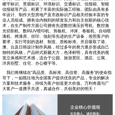
楼宇标识、景观标识、环境标识、交通标识、信报箱、智能
信报箱等产品，积累了丰富的实际施工经验。团队由具有多
年设计、制作大型房地产及市政标识产品相关经验丰富的专
业人员组成。拥有业内独到的研发实力和自主创新的核心技
术，在生产制作方面公司拥有先进数控液压折弯机、数控激
光切割机、数码UV喷印机、剪板机、冲床、卷板机、自动喷
漆机、烤漆房、丝印、蚀刻等先进的生产设备，按照客户的
要求，实行苛刻的选材、制造、质检标准。并且吸取了港、
澳、台及日韩设计制作风格，经过多年的努力逐步形成自己
独特的风格，产品样式新颖大方，色泽鲜明，具有优美的视
觉立体感和艺术感，适合于公园、旅游景区、酒店、公寓、
洋房别墅、住宅、办公楼宇等。
我们将继续在“高品质、高标准、高信誉、高服务”的使命指
导下，一如既往地为全国客户提供优良的产品，专业的解决
方案和技术服务，持续为客户创造更大价值。万利奇愿与广
大客户一道携手共进，真诚合作，共创美好的明天！