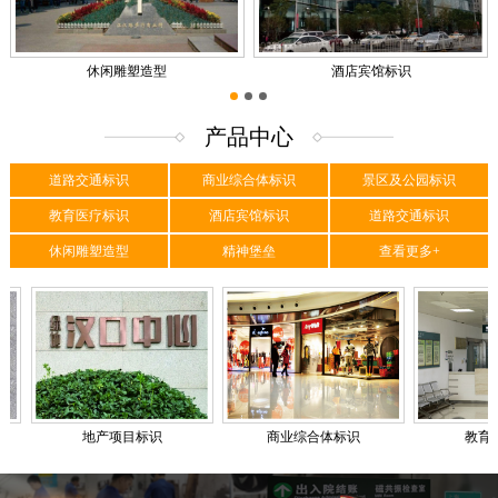
休闲雕塑造型
酒店宾馆标识
1
2
3
产品中心
道路交通标识
商业综合体标识
景区及公园标识
教育医疗标识
酒店宾馆标识
道路交通标识
休闲雕塑造型
精神堡垒
查看更多+
地产项目标识
商业综合体标识
教育医