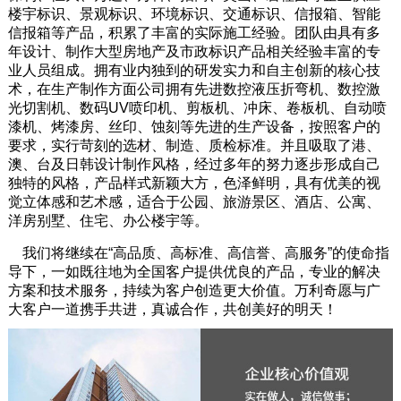
楼宇标识、景观标识、环境标识、交通标识、信报箱、智能
信报箱等产品，积累了丰富的实际施工经验。团队由具有多
年设计、制作大型房地产及市政标识产品相关经验丰富的专
业人员组成。拥有业内独到的研发实力和自主创新的核心技
术，在生产制作方面公司拥有先进数控液压折弯机、数控激
光切割机、数码UV喷印机、剪板机、冲床、卷板机、自动喷
漆机、烤漆房、丝印、蚀刻等先进的生产设备，按照客户的
要求，实行苛刻的选材、制造、质检标准。并且吸取了港、
澳、台及日韩设计制作风格，经过多年的努力逐步形成自己
独特的风格，产品样式新颖大方，色泽鲜明，具有优美的视
觉立体感和艺术感，适合于公园、旅游景区、酒店、公寓、
洋房别墅、住宅、办公楼宇等。
我们将继续在“高品质、高标准、高信誉、高服务”的使命指
导下，一如既往地为全国客户提供优良的产品，专业的解决
方案和技术服务，持续为客户创造更大价值。万利奇愿与广
大客户一道携手共进，真诚合作，共创美好的明天！